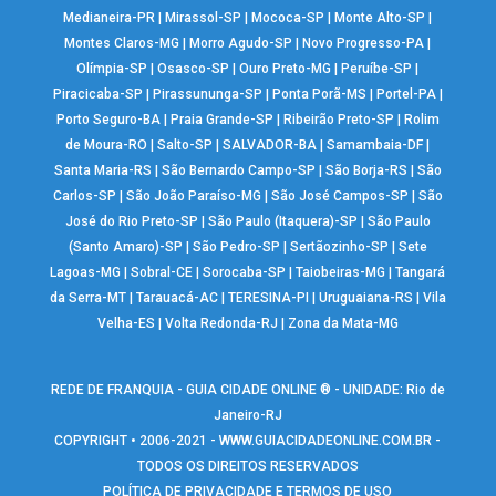
Medianeira-PR
|
Mirassol-SP
|
Mococa-SP
|
Monte Alto-SP
|
Montes Claros-MG
|
Morro Agudo-SP
|
Novo Progresso-PA
|
Olímpia-SP
|
Osasco-SP
|
Ouro Preto-MG
|
Peruíbe-SP
|
Piracicaba-SP
|
Pirassununga-SP
|
Ponta Porã-MS
|
Portel-PA
|
Porto Seguro-BA
|
Praia Grande-SP
|
Ribeirão Preto-SP
|
Rolim
de Moura-RO
|
Salto-SP
|
SALVADOR-BA
|
Samambaia-DF
|
Santa Maria-RS
|
São Bernardo Campo-SP
|
São Borja-RS
|
São
Carlos-SP
|
São João Paraíso-MG
|
São José Campos-SP
|
São
José do Rio Preto-SP
|
São Paulo (Itaquera)-SP
|
São Paulo
(Santo Amaro)-SP
|
São Pedro-SP
|
Sertãozinho-SP
|
Sete
Lagoas-MG
|
Sobral-CE
|
Sorocaba-SP
|
Taiobeiras-MG
|
Tangará
da Serra-MT
|
Tarauacá-AC
|
TERESINA-PI
|
Uruguaiana-RS
|
Vila
Velha-ES
|
Volta Redonda-RJ
|
Zona da Mata-MG
REDE DE FRANQUIA - GUIA CIDADE ONLINE ® - UNIDADE: Rio de
Janeiro-RJ
COPYRIGHT • 2006-2021 -
WWW.GUIACIDADEONLINE.COM.BR
-
TODOS OS DIREITOS RESERVADOS
POLÍTICA DE PRIVACIDADE E TERMOS DE USO