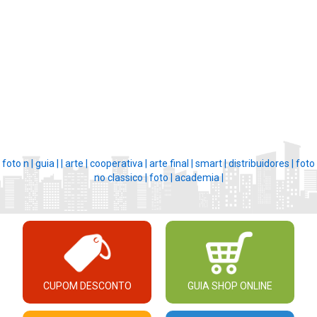
foto n |
guia |
|
arte |
cooperativa |
arte final |
smart |
distribuidores |
foto
no classico |
foto |
academia |
CUPOM DESCONTO
GUIA SHOP ONLINE