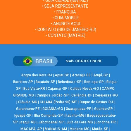
• GUIA CIDADE (MATRIZ)
• SEJA REPRESENTANTE
• FRANQUIA
• GUIA MOBILE
• ANUNCIE AQUI
• CONTATO (RIO DE JANEIRO-RJ)
• CONTATO (MATRIZ)
MAIS CIDADES ONLINE
Angra dos Reis-RJ
|
Apiaí-SP
|
Aracaju-SE
|
Arujá-SP
|
Barretos-SP
|
Batatais-SP
|
Bebedouro-SP
|
Bertioga-SP
|
Birigui-
SP
|
Boa Vista-RR
|
Cajamar-SP
|
Caldas Novas-GO
|
CAMPO
GRANDE-MS
|
Campos Jordão-SP
|
Ceilândia-DF
|
Cerejeiras-RO
|
Cláudio-MG
|
CUIABÁ (Pedra 90)-MT
|
Duque de Caxias-RJ
|
Garanhuns-PE
|
GOIÂNIA-GO
|
Guarapuava-PR
|
Guariba-SP
|
Iguapé-SP
|
Ilha Comprida-SP
|
Itabirito-MG
|
Itaquaquecetuba-
SP
|
Itaqui-RS
|
Jaboticabal-SP
|
Juiz de Fora-MG
|
Londrina-PR
|
MACAPÁ-AP
|
MANAUS-AM
|
Mariana-MG
|
Matão-SP
|