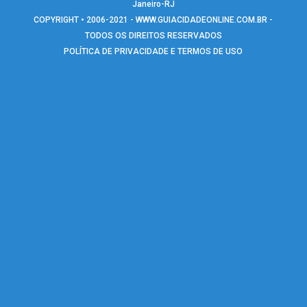
Janeiro-RJ
COPYRIGHT • 2006-2021 -
WWW.GUIACIDADEONLINE.COM.BR
-
TODOS OS DIREITOS RESERVADOS
POLÍTICA DE PRIVACIDADE E TERMOS DE USO
Warning
: include(google_analytics.php): failed to open stream: No such
file or directory in
/home/anunciosriodejaneiro/www/rodape_icones.php
on line
129
Warning
: include(google_analytics.php): failed to open stream: No such
file or directory in
/home/anunciosriodejaneiro/www/rodape_icones.php
on line
129
Warning
: include(): Failed opening 'google_analytics.php' for inclusion
(include_path='.:/opt/remi/php74/root/usr/share/pear:/opt/remi/php
in
/home/anunciosriodejaneiro/www/rodape_icones.php
on line
129