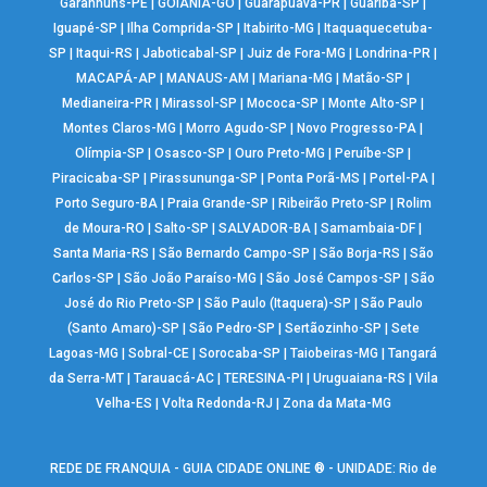
Garanhuns-PE
|
GOIÂNIA-GO
|
Guarapuava-PR
|
Guariba-SP
|
Iguapé-SP
|
Ilha Comprida-SP
|
Itabirito-MG
|
Itaquaquecetuba-
SP
|
Itaqui-RS
|
Jaboticabal-SP
|
Juiz de Fora-MG
|
Londrina-PR
|
MACAPÁ-AP
|
MANAUS-AM
|
Mariana-MG
|
Matão-SP
|
Medianeira-PR
|
Mirassol-SP
|
Mococa-SP
|
Monte Alto-SP
|
Montes Claros-MG
|
Morro Agudo-SP
|
Novo Progresso-PA
|
Olímpia-SP
|
Osasco-SP
|
Ouro Preto-MG
|
Peruíbe-SP
|
Piracicaba-SP
|
Pirassununga-SP
|
Ponta Porã-MS
|
Portel-PA
|
Porto Seguro-BA
|
Praia Grande-SP
|
Ribeirão Preto-SP
|
Rolim
de Moura-RO
|
Salto-SP
|
SALVADOR-BA
|
Samambaia-DF
|
Santa Maria-RS
|
São Bernardo Campo-SP
|
São Borja-RS
|
São
Carlos-SP
|
São João Paraíso-MG
|
São José Campos-SP
|
São
José do Rio Preto-SP
|
São Paulo (Itaquera)-SP
|
São Paulo
(Santo Amaro)-SP
|
São Pedro-SP
|
Sertãozinho-SP
|
Sete
Lagoas-MG
|
Sobral-CE
|
Sorocaba-SP
|
Taiobeiras-MG
|
Tangará
da Serra-MT
|
Tarauacá-AC
|
TERESINA-PI
|
Uruguaiana-RS
|
Vila
Velha-ES
|
Volta Redonda-RJ
|
Zona da Mata-MG
REDE DE FRANQUIA - GUIA CIDADE ONLINE ® - UNIDADE: Rio de