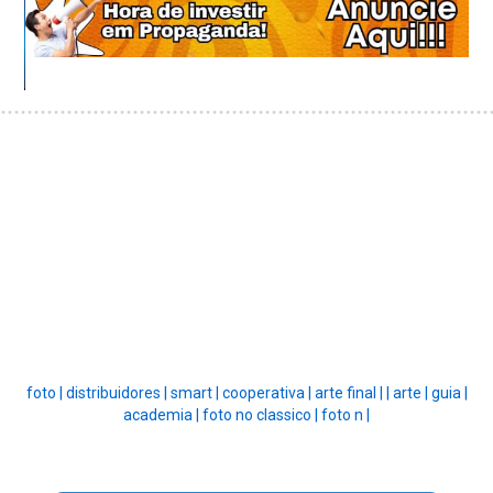
foto |
distribuidores |
smart |
cooperativa |
arte final |
|
arte |
guia |
academia |
foto no classico |
foto n |