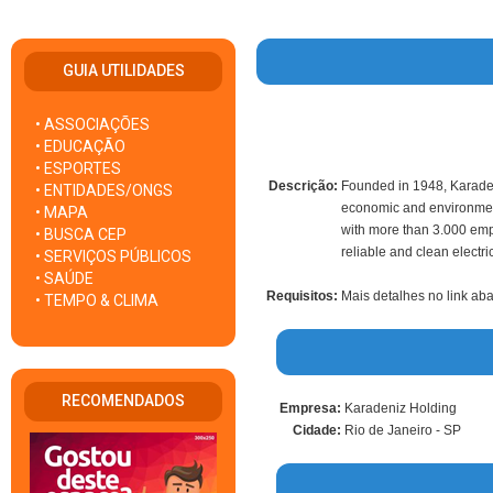
GUIA UTILIDADES
• ASSOCIAÇÕES
• EDUCAÇÃO
• ESPORTES
Descrição:
Founded in 1948, Karaden
• ENTIDADES/ONGS
economic and environmenta
• MAPA
with more than 3.000 empl
• BUSCA CEP
reliable and clean electr
• SERVIÇOS PÚBLICOS
• SAÚDE
Requisitos:
Mais detalhes no link ab
• TEMPO & CLIMA
RECOMENDADOS
Empresa:
Karadeniz Holding
Cidade:
Rio de Janeiro - SP