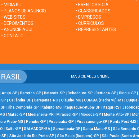
• MÍDIA KIT
• EVENTOS E CIA
• PLANOS DE ANÚNCIO
• CLASSIFICADOS
• WEB SITES
• EMPREGOS
• DEPOIMENTOS
• CURRÍCULOS
• ANUNCIE AQUI
• REPRESENTANTES
• CONTATO
MAIS CIDADES ONLINE
|
Arujá-SP
|
Barretos-SP
|
Batatais-SP
|
Bebedouro-SP
|
Bertioga-SP
|
Birigui-SP
|
-SP
|
Ceilândia-DF
|
Cerejeiras-RO
|
Cláudio-MG
|
CUIABÁ (Pedra 90)-MT
|
Duque 
-SP
|
Ilha Comprida-SP
|
Itabirito-MG
|
Itaquaquecetuba-SP
|
Itaqui-RS
|
Jabotica
-MG
|
Matão-SP
|
Medianeira-PR
|
Mirassol-SP
|
Mococa-SP
|
Monte Alto-SP
|
Mon
uro Preto-MG
|
Peruíbe-SP
|
Piracicaba-SP
|
Pirassununga-SP
|
Ponta Porã-MS
RO
|
Salto-SP
|
SALVADOR-BA
|
Samambaia-DF
|
Santa Maria-RS
|
São Bernardo
-SP
|
São José do Rio Preto-SP
|
São Paulo (Itaquera)-SP
|
São Paulo (Santo Am