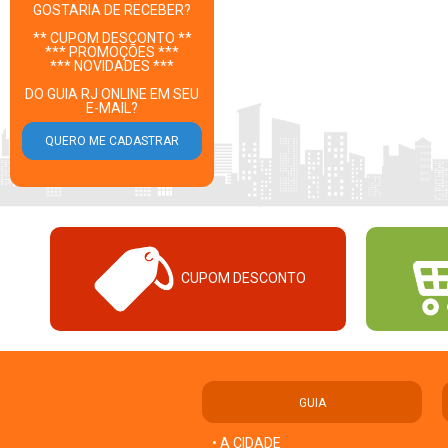
GOSTARIA DE RECEBER?
** CUPOM DESCONTO **
*** PROMOÇÕES ***
*** NOVIDADES ***
DO GUIA RJ ONLINE EM SEU
E-MAIL?
CUPOM DESCONTO
GUIA
• A CIDADE