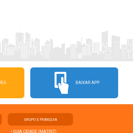
ÕES
BAIXAR APP
GRUPO E FRANQUIA
• GUIA CIDADE (MATRIZ)