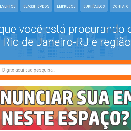
EVENTOS
CLASSIFICADOS
EMPREGOS
CURRÍCULOS
CONTATO
que você está procurando
Rio de Janeiro-RJ e região