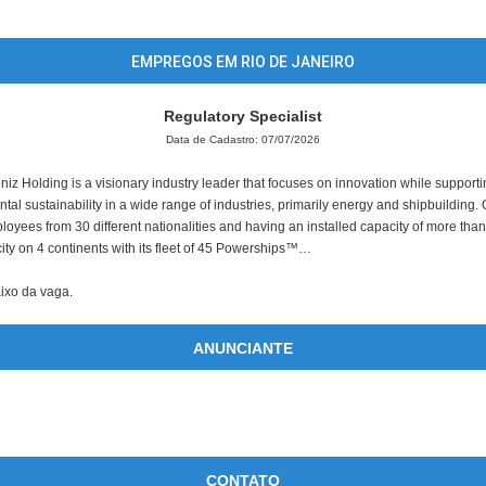
EMPREGOS EM RIO DE JANEIRO
Regulatory Specialist
Data de Cadastro: 07/07/2026
iz Holding is a visionary industry leader that focuses on innovation while suppor
l sustainability in a wide range of industries, primarily energy and shipbuilding.
oyees from 30 different nationalities and having an installed capacity of more th
icity on 4 continents with its fleet of 45 Powerships™…
aixo da vaga.
ANUNCIANTE
CONTATO