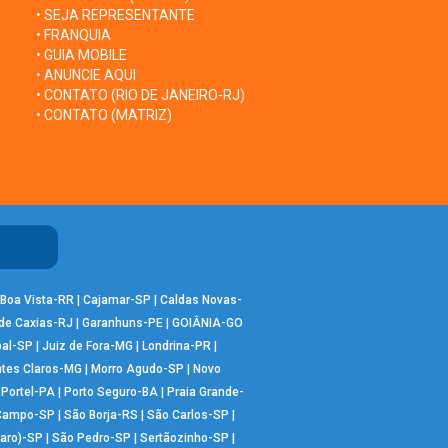
• SEJA REPRESENTANTE
• FRANQUIA
• GUIA MOBILE
• ANUNCIE AQUI
• CONTATO (RIO DE JANEIRO-RJ)
• CONTATO (MATRIZ)
Boa Vista-RR
|
Cajamar-SP
|
Caldas Novas-
de Caxias-RJ
|
Garanhuns-PE
|
GOIÂNIA-GO
bal-SP
|
Juiz de Fora-MG
|
Londrina-PR
|
tes Claros-MG
|
Morro Agudo-SP
|
Novo
|
Portel-PA
|
Porto Seguro-BA
|
Praia Grande-
 Campo-SP
|
São Borja-RS
|
São Carlos-SP
|
aro)-SP
|
São Pedro-SP
|
Sertãozinho-SP
|