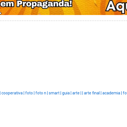
|
cooperativa |
foto |
foto n |
smart |
guia |
arte |
|
arte final |
academia |
fo